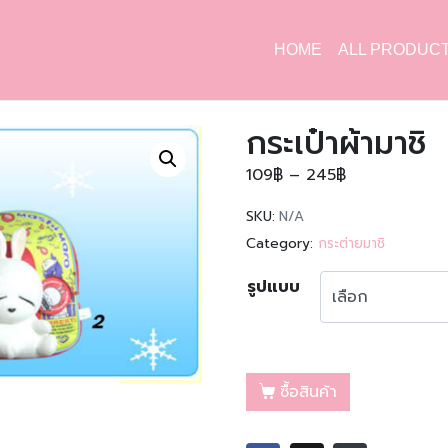
HOME
ALL PRODUC
กระเป๋าผ้ามาชิ
109
฿
–
245
฿
SKU:
N/A
Category:
กระต่ายมาชิ
รูปแบบ
ซื้อสินค้า