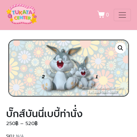
0
บั๊กส์บันนี่เบบี้ท่านั่่ง
250
฿
–
520
฿
SKU:
N/A