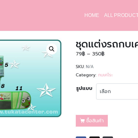
HOME
ALL PRODUC
ชุดแต่งรถกบเ
79
฿
–
350
฿
SKU:
N/A
Category:
กบเคโระ
รูปแบบ
ซื้อสินค้า