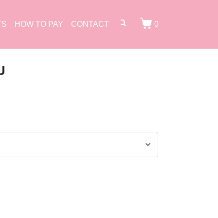
TS
HOW TO PAY
CONTACT
0
ม