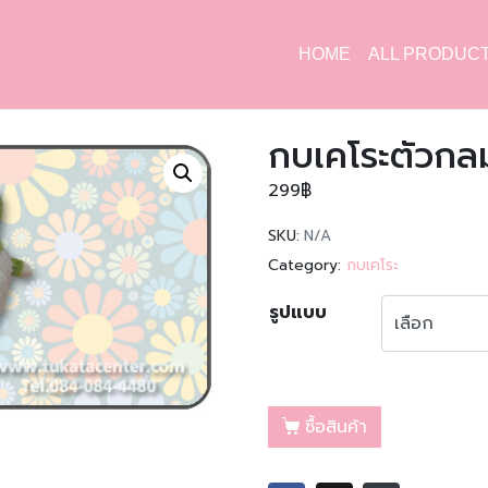
HOME
ALL PRODUC
กบเคโระตัวกล
299
฿
SKU:
N/A
Category:
กบเคโระ
รูปแบบ
ซื้อสินค้า