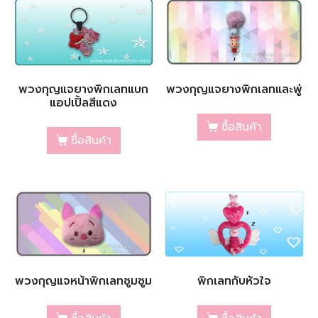
พวงกุญแจยางพิกเลทแบก
พวงกุญแจยางพิกเลทและพู่
แอปเปิ้ลสีแดง
ซื้อสินค้า
ซื้อสินค้า
พวงกุญแจหน้าพิกเลทซูมซูม
พิกเลทกับหัวใจ