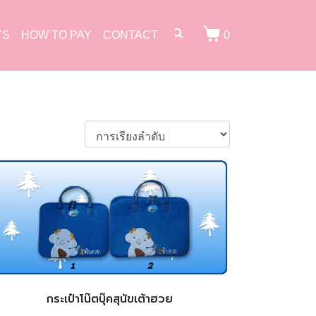
TS
HOW TO PAY
CONTACT
0
กระเป๋าโน๊ตบุ๊คสุนัขเต้าฮวย