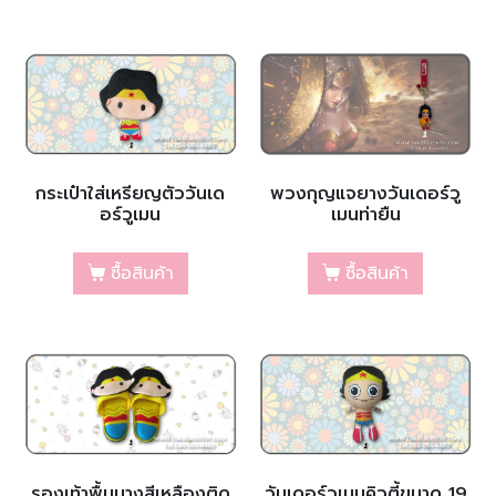
กระเป๋าใส่เหรียญตัววันเด
พวงกุญแจยางวันเดอร์วู
อร์วูเมน
เมนท่ายืน
ซื้อสินค้า
ซื้อสินค้า
รองเท้าพื้นบางสีเหลืองติด
วันเดอร์วูเมนคิวตี้ขนาด 19