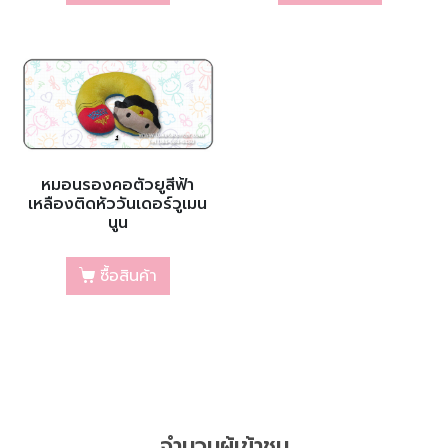
หมอนรองคอตัวยูสีฟ้า
เหลืองติดหัววันเดอร์วูเมน
นูน
ซื้อสินค้า
จำนวนผู้เข้าชม